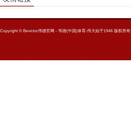
Copyright © Bevictor伟德官网 - 韦德(中国)体育-伟大始于1946 版权所有