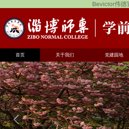
Bevictor
首页
关于我们
党建园地